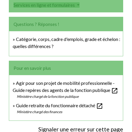
Services en ligne et formulaires
Questions ? Réponses !
Catégorie, corps, cadre d'emplois, grade et échelon :
quelles différences ?
Pour en savoir plus
Agir pour son projet de mobilité professionnelle -
open_in_new
Guide repères des agents de la fonction publique
Ministère chargé de la fonction publique
open_in_new
Guide retraite du fonctionnaire détaché
Ministère chargé des finances
Signaler une erreur sur cette page