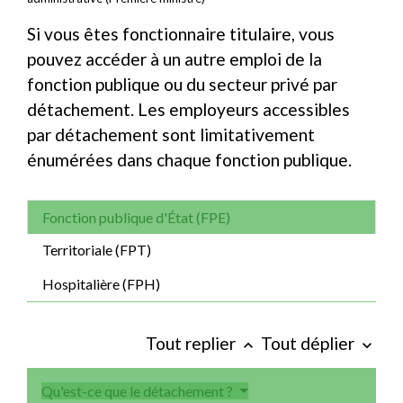
Si vous êtes fonctionnaire titulaire, vous
pouvez accéder à un autre emploi de la
fonction publique ou du secteur privé par
détachement. Les employeurs accessibles
par détachement sont limitativement
énumérées dans chaque fonction publique.
Fonction publique d'État (FPE)
Territoriale (FPT)
Hospitalière (FPH)
Tout replier
Tout déplier
keyboard_arrow_up
keyboard_arrow_down
Qu'est-ce que le détachement ?