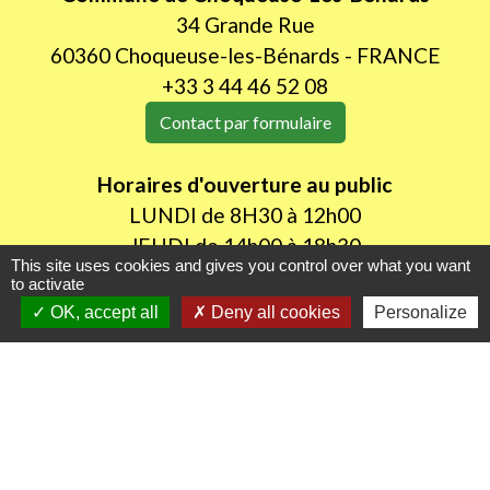
34 Grande Rue
60360 Choqueuse-les-Bénards - FRANCE
+33 3 44 46 52 08
Contact par formulaire
Horaires d'ouverture au public
LUNDI de 8H30 à 12h00
JEUDI de 14h00 à 18h30
This site uses cookies and gives you control over what you want
to activate
OK, accept all
Deny all cookies
Personalize
Liens utiles
Oise mobilité
Agence nationale des titres sécurisés
Procuration de vote
Service Public