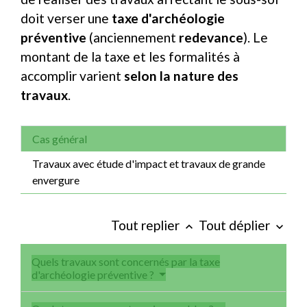
doit verser une
taxe d'archéologie
préventive
(anciennement
redevance
). Le
montant de la taxe et les formalités à
accomplir varient
selon la nature des
travaux
.
Cas général
Travaux avec étude d'impact et travaux de grande
envergure
Tout replier
Tout déplier
keyboard_arrow_up
keyboard_arrow_down
Quels travaux sont concernés par la taxe
d'archéologie préventive ?