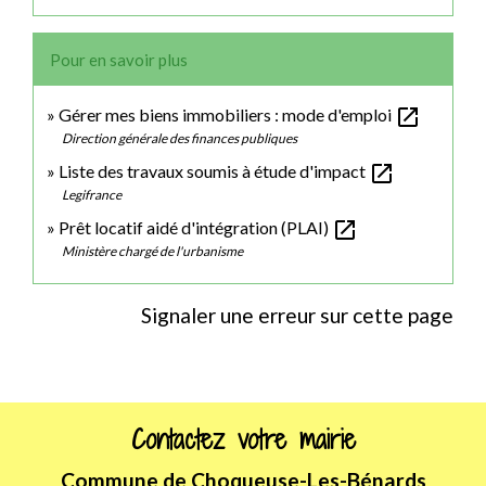
Pour en savoir plus
open_in_new
Gérer mes biens immobiliers : mode d'emploi
Direction générale des finances publiques
open_in_new
Liste des travaux soumis à étude d'impact
Legifrance
open_in_new
Prêt locatif aidé d'intégration (PLAI)
Ministère chargé de l'urbanisme
Signaler une erreur sur cette page
Contactez votre mairie
Commune de Choqueuse-Les-Bénards