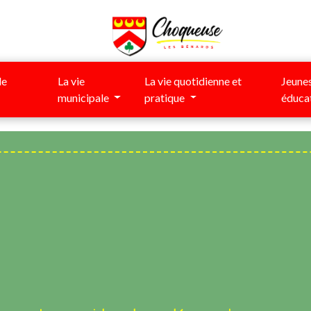
de
La vie
La vie quotidienne et
Jeunes
municipale
pratique
éduca