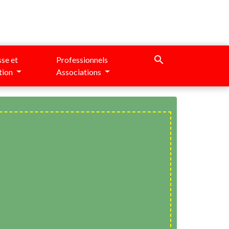
search
se et
Professionnels
tion
Associations