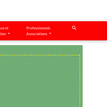
search
se et
Professionnels
tion
Associations