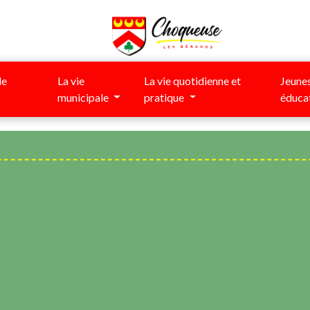
de
La vie
La vie quotidienne et
Jeunes
municipale
pratique
éduca