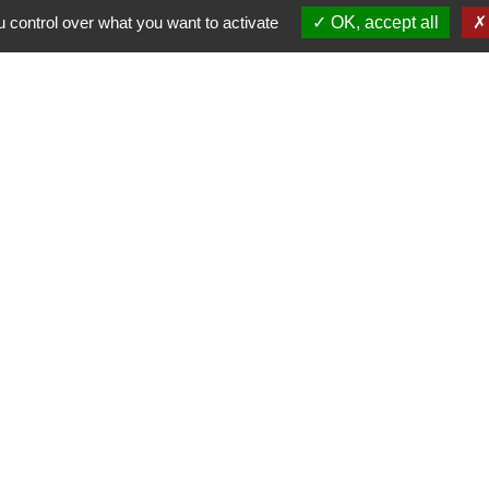
 control over what you want to activate
OK, accept all
Horaires d'ouverture au public
LUNDI de 8H30 à 12h00
JEUDI de 14h00 à 18h30
les
Part
itres sécurisés
D
P