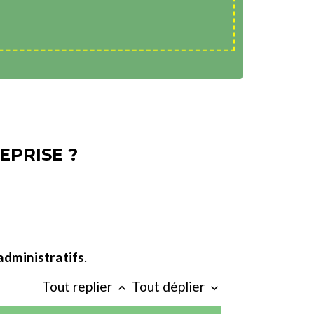
EPRISE ?
dministratifs
.
Tout replier
Tout déplier
keyboard_arrow_up
keyboard_arrow_down