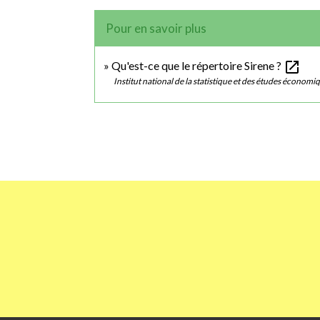
Pour en savoir plus
open_in_new
Qu'est-ce que le répertoire Sirene ?
Institut national de la statistique et des études économi