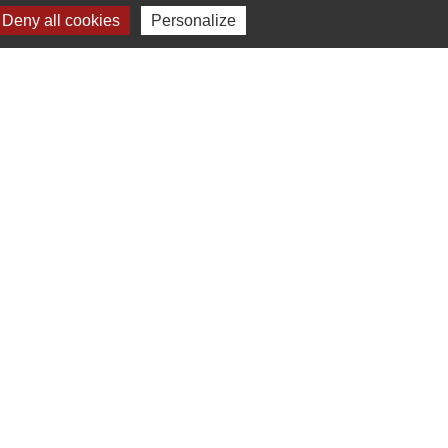
Deny all cookies
Personalize
enaires institutionnels
Région Hauts-de-France
épartement de l'Oise
CC Oise Picarde
réfecture de l'Oise
Site réalisé par KOM Conseil