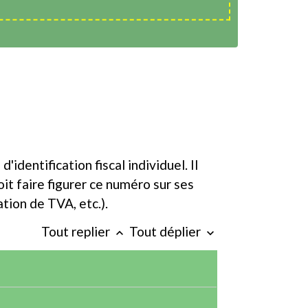
dentification fiscal individuel. Il
oit faire figurer ce numéro sur ses
tion de TVA, etc.).
Tout replier
Tout déplier
keyboard_arrow_up
keyboard_arrow_down