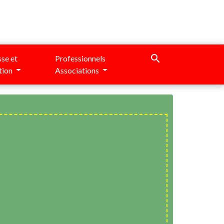
search
se et
Professionnels
tion
Associations