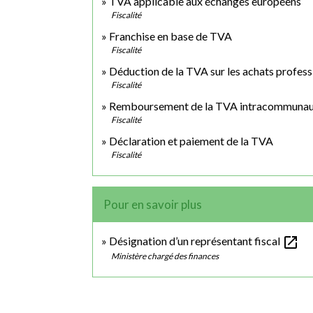
TVA applicable aux échanges européens
Fiscalité
Franchise en base de TVA
Fiscalité
Déduction de la TVA sur les achats profess
Fiscalité
Remboursement de la TVA intracommunau
Fiscalité
Déclaration et paiement de la TVA
Fiscalité
Pour en savoir plus
open_in_new
Désignation d’un représentant fiscal
Ministère chargé des finances