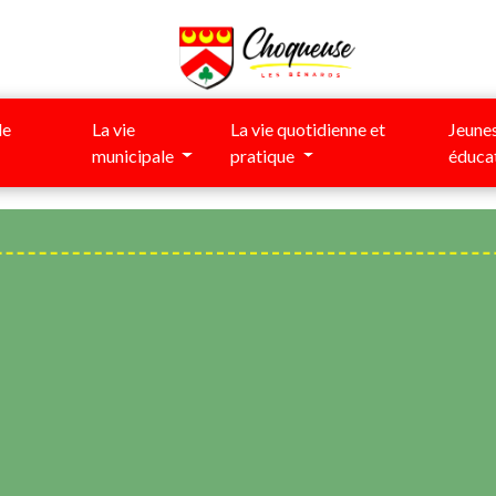
de
La vie
La vie quotidienne et
Jeunes
municipale
pratique
éduca