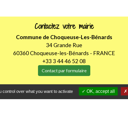
Contactez votre mairie
Commune de Choqueuse-Les-Bénards
34 Grande Rue
60360 Choqueuse-les-Bénards - FRANCE
+33 3 44 46 52 08
Contact par formulaire
Horaires d'ouverture au public
 control over what you want to activate
OK, accept all
LUNDI de 8H30 à 12h00
JEUDI de 14h00 à 18h30
les
Part