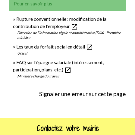
Pour en savoir plus
Rupture conventionnelle : modification de la
open_in_new
contribution de l'employeur
Direction de l'information légale et administrative (Dila) - Première
ministre
open_in_new
Les taux du forfait social en détail
Urssaf
FAQ sur l'épargne salariale (intéressement,
open_in_new
participation, plans, etc.)
Ministère chargé du travail
Signaler une erreur sur cette page
Contactez votre mairie