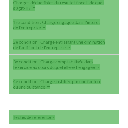
Charges déductibles du résultat fiscal : de quoi
s'agit-il ?
1re condition : Charge engagée dans l'intérêt
de l'entreprise
2e condition : Charge entraînant une diminution
de l'actif net de l'entreprise
3e condition : Charge comptabilisée dans
l'exercice au cours duquel elle est engagée
4e condition : Charge justifiée par une facture
ou une quittance
Textes de référence