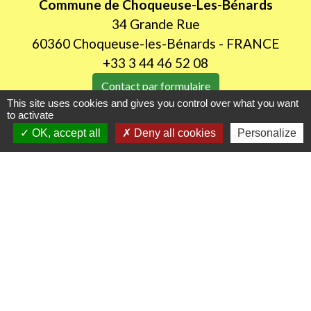
Commune de Choqueuse-Les-Bénards
34 Grande Rue
60360 Choqueuse-les-Bénards - FRANCE
+33 3 44 46 52 08
Contact par formulaire
This site uses cookies and gives you control over what you want
to activate
Horaires d'ouverture au public
OK, accept all
Deny all cookies
Personalize
LUNDI de 8H30 à 12h00
JEUDI de 14h00 à 18h30
Liens utiles
Oise mobilité
Agence nationale des titres sécurisés
Procuration de vote