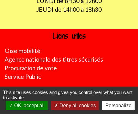
LUNDI de 8H30 à 12h00
JEUDI de 14h00 à 18h30
Liens utiles
Oise mobilité
Agence nationale des titres sécurisés
Procuration de vote
Service Public
Partenaires institutionnels
This site uses cookies and gives you control over what you want
to activate
Région Hauts-de-France
OK, accept all
Deny all cookies
Personalize
Département de l'Oise
CC Oise Picarde