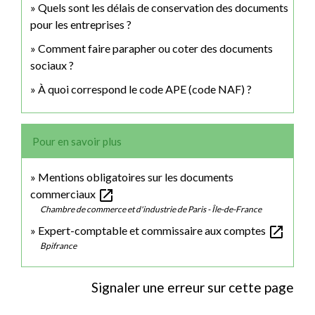
Quels sont les délais de conservation des documents
pour les entreprises ?
Comment faire parapher ou coter des documents
sociaux ?
À quoi correspond le code APE (code NAF) ?
Pour en savoir plus
Mentions obligatoires sur les documents
open_in_new
commerciaux
Chambre de commerce et d'industrie de Paris - Île-de-France
open_in_new
Expert-comptable et commissaire aux comptes
Bpifrance
Signaler une erreur sur cette page