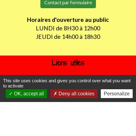
Contact par formulaire
Horaires d'ouverture au public
LUNDI de 8H30 à 12h00
JEUDI de 14h00 à 18h30
Liens utiles
Oise mobilité
This site uses cookies and gives you control over what you want
Agence nationale des titres sécurisés
to activate
Procuration de vote
OK, accept all
Deny all cookies
Personalize
Service Public
Partenaires institutionnels
Région Hauts-de-France