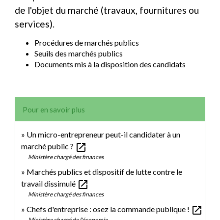
de l'objet du marché (travaux, fournitures ou
services).
Procédures de marchés publics
Seuils des marchés publics
Documents mis à la disposition des candidats
Pour en savoir plus
Un micro-entrepreneur peut-il candidater à un
open_in_new
marché public ?
Ministère chargé des finances
Marchés publics et dispositif de lutte contre le
open_in_new
travail dissimulé
Ministère chargé des finances
open_in_new
Chefs d'entreprise : osez la commande publique !
Ministère chargé de l'économie