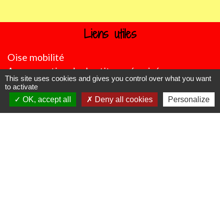
Liens utiles
Oise mobilité
Agence nationale des titres sécurisés
This site uses cookies and gives you control over what you want
Procuration de vote
to activate
Service Public
OK, accept all
Deny all cookies
Personalize
Partenaires institutionnels
Région Hauts-de-France
Département de l'Oise
CC Oise Picarde
Préfecture de l'Oise