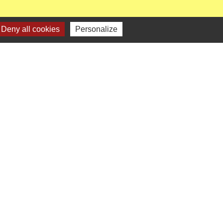
Deny all cookies
Personalize
enaires institutionnels
Région Hauts-de-France
épartement de l'Oise
CC Oise Picarde
réfecture de l'Oise