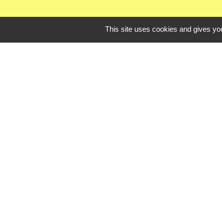
This site uses cookies and gives you
Liens uti
Oise mobilité
Agence nationale des t
Procuration de vote
Service Public