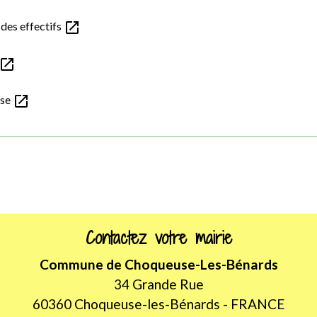
open_in_new
 des effectifs
open_in_new
open_in_new
ise
Contactez votre mairie
Commune de Choqueuse-Les-Bénards
34 Grande Rue
60360 Choqueuse-les-Bénards - FRANCE