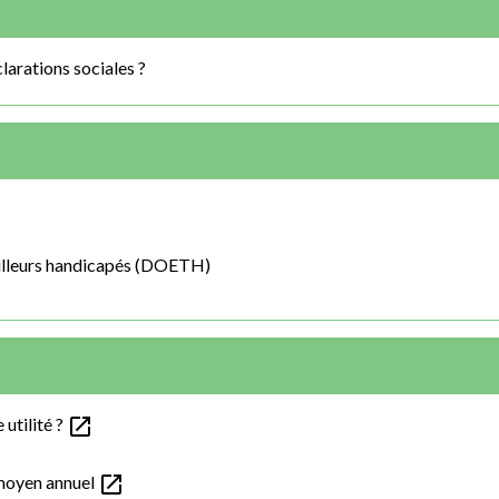
clarations sociales ?
ailleurs handicapés (DOETH)
open_in_new
 utilité ?
open_in_new
 moyen annuel