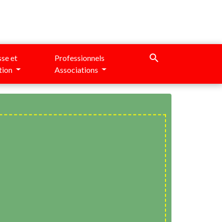
search
se et
Professionnels
tion
Associations