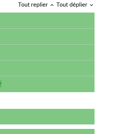
Tout replier
Tout déplier
keyboard_arrow_up
keyboard_arrow_down