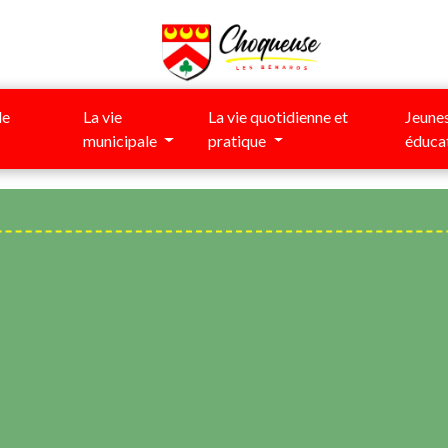
de
La vie
La vie quotidienne et
Jeunes
municipale
pratique
éduca