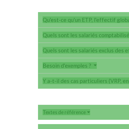
Qu'est-ce qu'un ETP, l'effectif glob
Quels sont les salariés comptabilis
Quels sont les salariés exclus des e
Besoin d'exemples ?
Y a-t-il des cas particuliers (VRP, en
Textes de référence