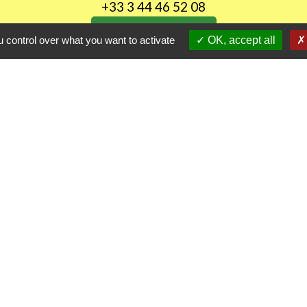
+33 3 44 46 52 08
Contact par formulaire
 control over what you want to activate
OK, accept all
Horaires d'ouverture au public
LUNDI de 8H30 à 12h00
JEUDI de 14h00 à 18h30
les
Part
itres sécurisés
D
P