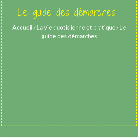
Le guide des démarches
Accueil
La vie quotidienne et pratique
Le
/
/
guide des démarches