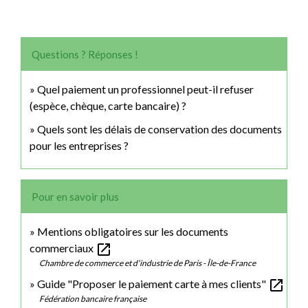
Questions ? Réponses !
Quel paiement un professionnel peut-il refuser
(espèce, chèque, carte bancaire) ?
Quels sont les délais de conservation des documents
pour les entreprises ?
Pour en savoir plus
Mentions obligatoires sur les documents
open_in_new
commerciaux
Chambre de commerce et d'industrie de Paris - Île-de-France
open_in_new
Guide "Proposer le paiement carte à mes clients"
Fédération bancaire française