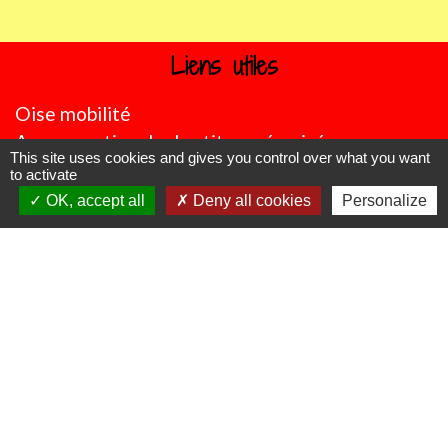
Liens utiles
Oise mobilité
Agence nationale des titres sécurisés
This site uses cookies and gives you control over what you want
Procuration de vote
to activate
Service Public
OK, accept all
Deny all cookies
Personalize
Partenaires institutionnels
Région Hauts-de-France
Département de l'Oise
CC Oise Picarde
Préfecture de l'Oise