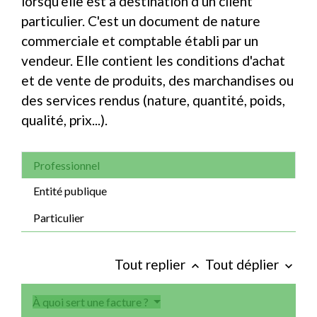
lorsqu'elle est à destination d'un client
particulier. C'est un document de nature
commerciale et comptable établi par un
vendeur. Elle contient les conditions d'achat
et de vente de produits, des marchandises ou
des services rendus (nature, quantité, poids,
qualité, prix...).
Professionnel
Entité publique
Particulier
Tout replier
Tout déplier
keyboard_arrow_up
keyboard_arrow_down
À quoi sert une facture ?