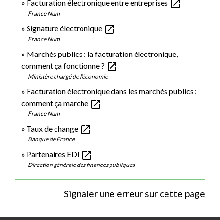
open_in_new
Facturation électronique entre entreprises
France Num
open_in_new
Signature électronique
France Num
Marchés publics : la facturation électronique,
open_in_new
comment ça fonctionne ?
Ministère chargé de l'économie
Facturation électronique dans les marchés publics :
open_in_new
comment ça marche
France Num
open_in_new
Taux de change
Banque de France
open_in_new
Partenaires EDI
Direction générale des finances publiques
Signaler une erreur sur cette page