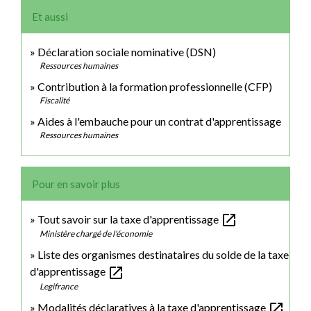
Et aussi
Déclaration sociale nominative (DSN)
Ressources humaines
Contribution à la formation professionnelle (CFP)
Fiscalité
Aides à l'embauche pour un contrat d'apprentissage
Ressources humaines
Pour en savoir plus
open_in_new
Tout savoir sur la taxe d'apprentissage
Ministère chargé de l'économie
Liste des organismes destinataires du solde de la taxe
open_in_new
d'apprentissage
Legifrance
open_in_new
Modalités déclaratives à la taxe d'apprentissage