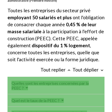
administrative (Première ministre)
Toutes les entreprises du secteur privé
employant 50 salariés
et plus
ont l'obligation
de consacrer chaque année
0,45 %
de leur
masse salariale
à la participation à l'effort de
construction (PEEC). Cette PEEC, appelée
également
dispositif du
1 %
logement
,
concerne toutes les entreprises, quelle que
soit l'activité exercée ou la forme juridique.
Tout replier
Tout déplier
keyboard_arrow_up
keyboard_arrow_down
Quelles sont les entreprises concernées par la
PEEC ?
Quel est le taux de la PEEC ?