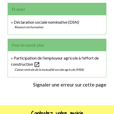
Et aussi
Déclaration sociale nominative (DSN)
Ressources humaines
Pour en savoir plus
Participation de l'employeur agricole à l'effort de
open_in_new
construction
Caisse centrale de la mutualité sociale agricole (MSA)
Signaler une erreur sur cette page
Contactez votre mairie